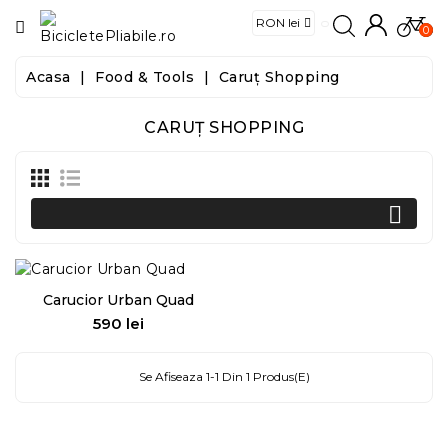
CATEGORIE
0
Acasa
Food & Tools
Caruț Shopping
Biciclete
CARUȚ SHOPPING
E-
Biciclete
Trotinete

Trotinete
Electrice
Carucior Urban Quad
590 lei
Pret
Accesorii
Se Afiseaza 1-1 Din 1 Produs(e)
Food
&
Tools