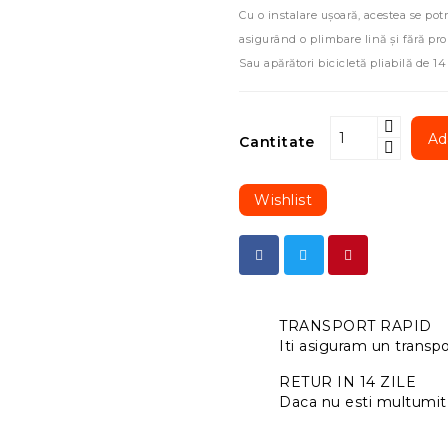
Cu o instalare ușoară, acestea se 
asigurând o plimbare lină și fără pro
Sau apărători bicicletă pliabilă d
Ad
Cantitate
Wishlist
TRANSPORT RAPID
Iti asiguram un transpor
RETUR IN 14 ZILE
Daca nu esti multumit 