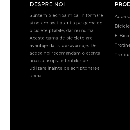
DESPRE NOI
PRO
Suntem o echipa mica, in formare
Acceso
si ne-am axat atentia pe gama de
Bicicl
biciclete pliabile, dar nu numai.
E-Bici
Acesta gama de biciclete are
Trotin
avantaje dar si dezavantaje. De
aceea noi recomandam o atenta
Trotin
analiza asupra intentiilor de
utilizare inainte de achizitonarea
uneia.