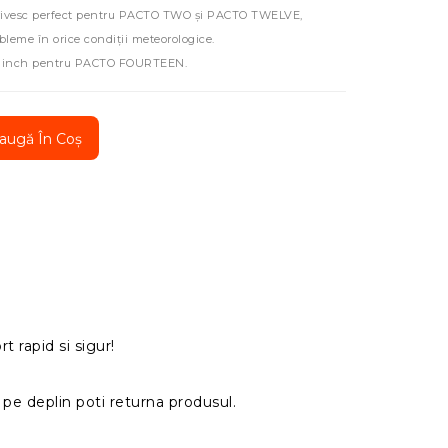
potrivesc perfect pentru PACTO TWO și PACTO TWELVE,
bleme în orice condiții meteorologice.
e 14 inch pentru PACTO FOURTEEN.
augă În Coș
t rapid si sigur!
pe deplin poti returna produsul.