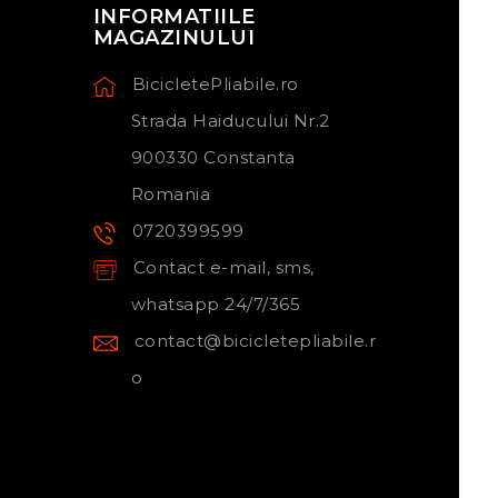
INFORMATIILE
MAGAZINULUI
BicicletePliabile.ro
Strada Haiducului Nr.2
900330 Constanta
Romania
0720399599
Contact e-mail, sms,
whatsapp 24/7/365
contact@bicicletepliabile.r
o