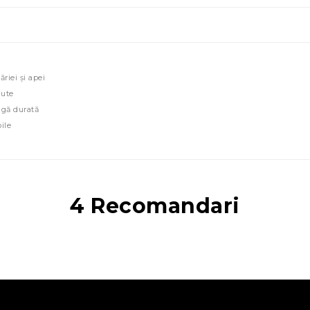
riei și apei
nute
ngă durată
ile
4 Recomandari