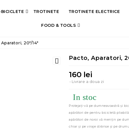
-BICICLETE
TROTINETE
TROTINETE ELECTRICE
FOOD & TOOLS
 Aparatori, 20"/14"
Pacto, Aparatori, 2

160 lei
Livrare a doua zi
In stoc
Protejați-vă pe dumneavoastră și bic
apărători de pentru bicicletă pliabi
apărători de noroi vă mențin pe dum
chiar și pe viraje strânse și pe drum