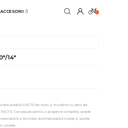
ACCESORII
0
0"/14"
icleta pliabilă PACTO de noroi și murdărie cu setul de
lă PACTO. Concepute pentru o acoperire completă, aceste
neavoastră și bicicleta dumneavoastră curate și uscate,
uri umede.