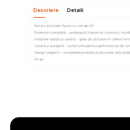
Descriere
Detalii
Pentru biciclete Pacto cu roti de 20"
Protecție completă – protejează împotriva noroiului, murdă
Instalare rapidă și ușoară – gata de utilizare în câteva mi
Ușoară și durabilă – construită pentru performanță de lu
Design elegant – completează estetica bicicletei tale pliab
20-ap