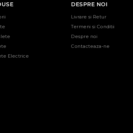
DUSE
DESPRE NOI
rii
Livrare si Retur
ete
Termeni si Conditii
clete
Despre noi
ete
Contacteaza-ne
ete Electrice