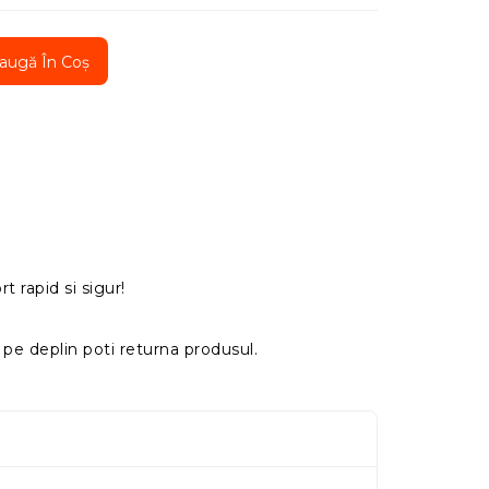
augă În Coș
t rapid si sigur!
pe deplin poti returna produsul.