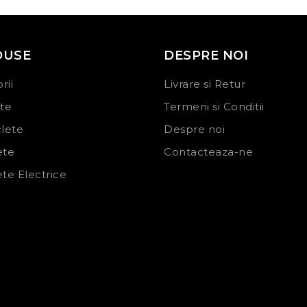
DUSE
DESPRE NOI
rii
Livrare si Retur
ete
Termeni si Conditii
clete
Despre noi
ete
Contacteaza-ne
ete Electrice