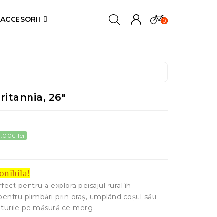
ACCESORII
0
ritannia, 26"
.000 lei
onibila!
fect pentru a explora peisajul rural în
entru plimbări prin oraș, umplând coșul său
ăturile pe măsură ce mergi.