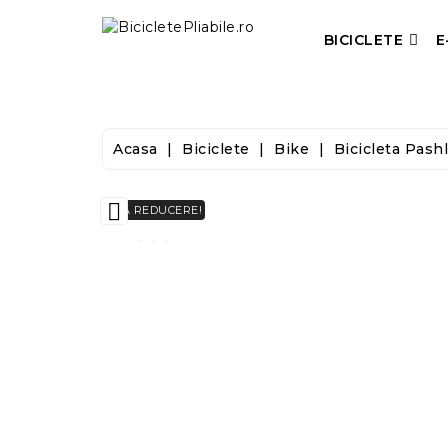
BICICLETE
E
Acasa
Biciclete
Bike
Bicicleta Pashl

LA REDUCERE!