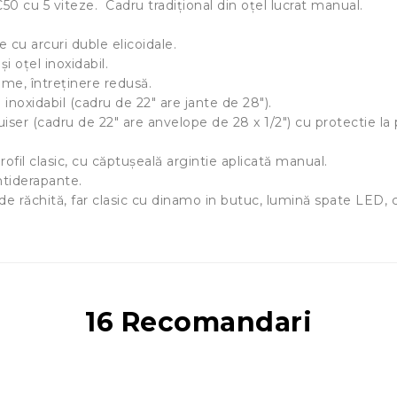
0 cu 5 viteze. Cadru tradițional din oțel lucrat manual.
 cu arcuri duble elicoidale.
i oțel inoxidabil.
eme, întreținere redusă.
l inoxidabil (cadru de 22" are jante de 28").
er (cadru de 22" are anvelope de 28 x 1/2") cu protectie la pe
ofil clasic, cu căptușeală argintie aplicată manual.
ntiderapante.
e răchită, far clasic cu dinamo in butuc, lumină spate LED, c
16 Recomandari