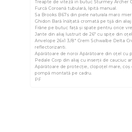
Treapte de viteză in butuc Sturmey Archer C5
Furcă Coroană tubulară, lipită manual.
Sa Brooks B67s din piele naturala maro miere
Ghidon Bară înălțată cromată pe tijă din aliaj ș
Frâne pe butuc față și spate pentru orice vr
Jante din aliaj lustruit de 26" cu spițe din oțe
Anvelope 26x1 3/8" Crem Schwalbe Delta Cruis
reflectorizanti.
Apărătoare de noroi Apărătoare din oțel cu pr
Pedale Corp din aliaj cu inserții de cauciuc a
Apărătoare de protecție, clopoțel mare, coș d
pompă montată pe cadru.
PF