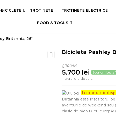
-BICICLETE
TROTINETE
TROTINETE ELECTRICE
FOOD & TOOLS
ey Britannia, 26"
Bicicleta Pashley B

6.700 lei
5.700 lei
Economiseste 1
Livrare a doua zi
Temporar indisp
Britannia este însoțitorul per
aventurile de weekend sau p
clasic de răchită cu cumpăr