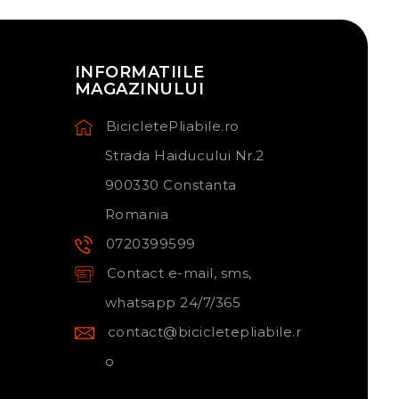
INFORMATIILE
MAGAZINULUI
BicicletePliabile.ro
Strada Haiducului Nr.2
900330 Constanta
Romania
0720399599
Contact e-mail, sms,
whatsapp 24/7/365
contact@bicicletepliabile.r
o