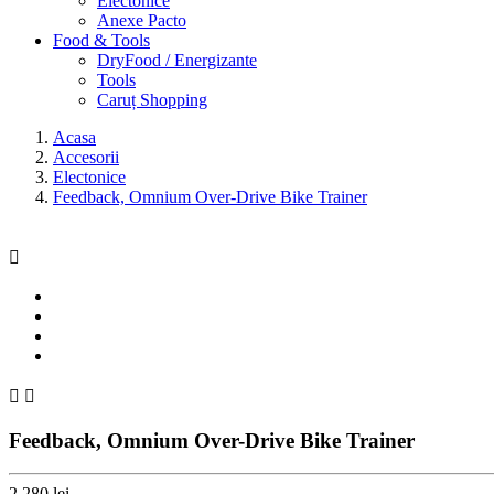
Electonice
Anexe Pacto
Food & Tools
DryFood / Energizante
Tools
Caruț Shopping
Acasa
Accesorii
Electonice
Feedback, Omnium Over-Drive Bike Trainer



Feedback, Omnium Over-Drive Bike Trainer
2.280 lei