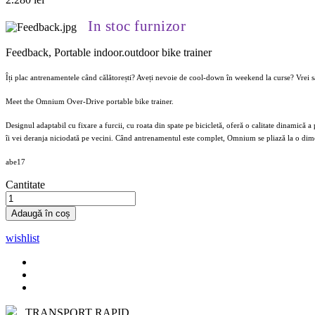
In stoc furnizor
Feedback, Portable indoor.outdoor bike trainer
Îți plac antrenamentele când călătorești? Aveți nevoie de cool-down în weekend la curse? Vrei să
Meet the Omnium Over-Drive portable bike trainer.
Designul adaptabil cu fixare a furcii, cu roata din spate pe bicicletă, oferă o calitate dinamică a
îi vei deranja niciodată pe vecini. Când antrenamentul este complet, Omnium se pliază la o dime
abe17
Cantitate
Adaugă în coș
wishlist
TRANSPORT RAPID