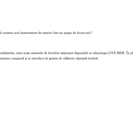
 continui acel antrenament de interior într-un spațiu de locuit mic?
 pedalatului, intre toate sistemele de biciclete staționare disponibil cu tehnologia LIVE RIDE. În plu
nsiune compactă și se introduce în geanta de călătorie căptușită inclusă.