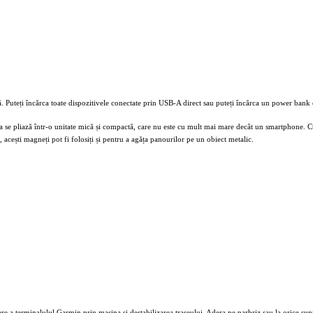
. Puteți încărca toate dispozitivele conectate prin USB-A direct sau puteți încărca un power bank e
a se pliază într-o unitate mică și compactă, care nu este cu mult mai mare decât un smartphone. Cu
, acești magneți pot fi folosiți și pentru a agăța panourilor pe un obiect metalic.
re a terminalulul Garmin prin masina si destabilizarea traseului. Adera pe parbriz sau la orice supr