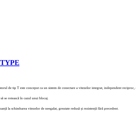
-TYPE
l de tip T este conceput ca un sistem de conectare a vitezelor integrat, independent reciproc, car
să se rotească în cazul unui blocaj.
nță la schimbarea vitezelor de neegalat, greutate redusă și rezistență fără precedent.