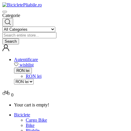
Categorie
Search
Autentificare
wishlist
RON lei
RON lei
0
Your cart is empty!
Biciclete
Cargo Bike
Bike
Pliabile