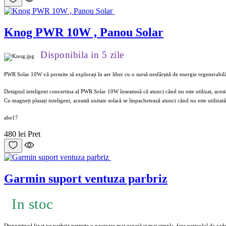
Knog PWR 10W , Panou Solar
Disponibila in 5 zile
PWR Solar 10W vă permite să explorați în aer liber cu o sursă nesfârșită de energie regenerabilă
Designul inteligent concertina al PWR Solar 10W înseamnă că atunci când nu este utilizat, acest
Cu magneți plasați inteligent, această unitate solară se împachetează atunci când nu este utilizată
abe17
480 lei
Pret
Garmin suport ventuza parbriz
In stoc
Dispozitivul fixat pe parbriz permite o navigare mai ușoară si mai simpla, fara pericolul de cade