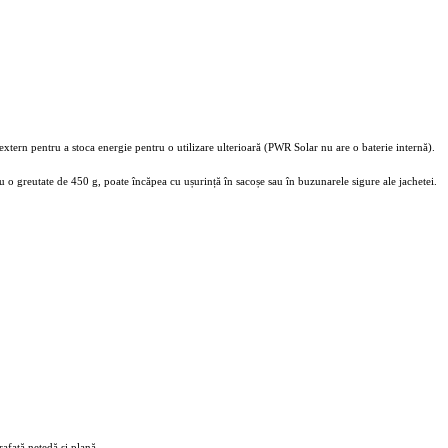
xtern pentru a stoca energie pentru o utilizare ulterioară (PWR Solar nu are o baterie internă).
 o greutate de 450 g, poate încăpea cu ușurință în sacoșe sau în buzunarele sigure ale jachetei.
afață netedă și plană.