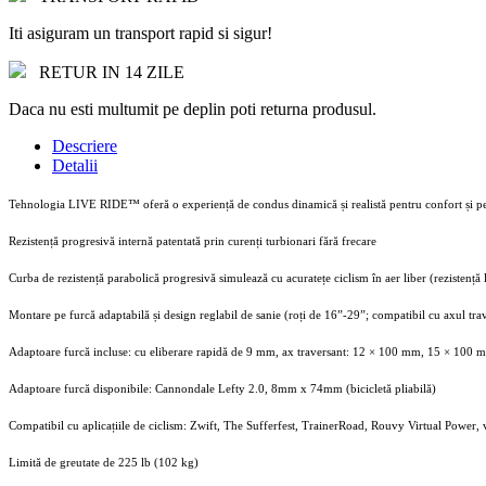
Iti asiguram un transport rapid si sigur!
RETUR IN 14 ZILE
Daca nu esti multumit pe deplin poti returna produsul.
Descriere
Detalii
Tehnologia LIVE RIDE™ oferă o experiență de condus dinamică și realistă pentru confort și p
Rezistență progresivă internă patentată prin curenți turbionari fără frecare
Curba de rezistență parabolică progresivă simulează cu acuratețe ciclism în aer liber (rezistență 
Montare pe furcă adaptabilă și design reglabil de sanie (roți de 16”-29”; compatibil cu axul tra
Adaptoare furcă incluse: cu eliberare rapidă de 9 mm, ax traversant: 12 × 100 mm, 15 × 100
Adaptoare furcă disponibile: Cannondale Lefty 2.0, 8mm x 74mm (bicicletă pliabilă)
Compatibil cu aplicațiile de ciclism: Zwift, The Sufferfest, TrainerRoad, Rouvy Virtual Power, 
Limită de greutate de 225 lb (102 kg)