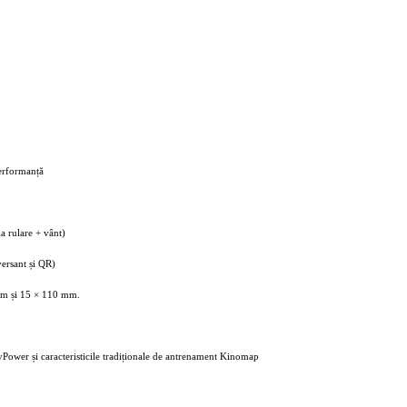
erformanță
la rulare + vânt)
versant și QR)
 mm și 15 × 110 mm.
vPower și caracteristicile tradiționale de antrenament Kinomap