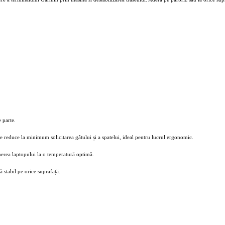
e parte.
e reduce la minimum solicitarea gâtului și a spatelui, ideal pentru lucrul ergonomic.
ținerea laptopului la o temperatură optimă.
 stabil pe orice suprafață.