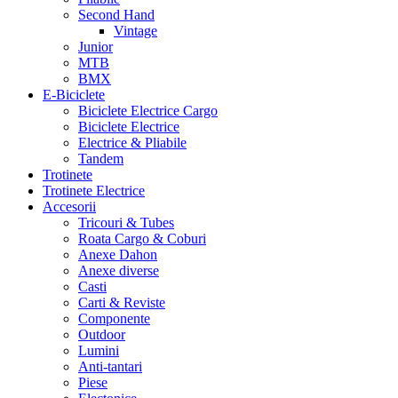
Second Hand
Vintage
Junior
MTB
BMX
E-Biciclete
Biciclete Electrice Cargo
Biciclete Electrice
Electrice & Pliabile
Tandem
Trotinete
Trotinete Electrice
Accesorii
Tricouri & Tubes
Roata Cargo & Coburi
Anexe Dahon
Anexe diverse
Casti
Carti & Reviste
Componente
Outdoor
Lumini
Anti-tantari
Piese