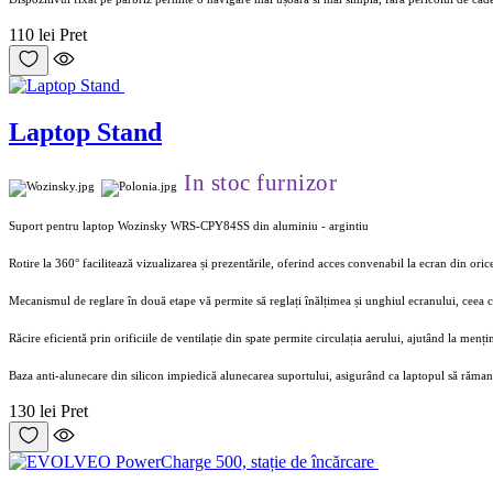
110 lei
Pret
Laptop Stand
In stoc furnizor
Suport pentru laptop Wozinsky WRS-CPY84SS din aluminiu - argintiu
Rotire la 360° facilitează vizualizarea și prezentările, oferind acces convenabil la ecran din oric
Mecanismul de reglare în două etape vă permite să reglați înălțimea și unghiul ecranului, ceea c
Răcire eficientă prin orificiile de ventilație din spate permite circulația aerului, ajutând la men
Baza anti-alunecare din silicon impiedică alunecarea suportului, asigurând ca laptopul să rămană
130 lei
Pret