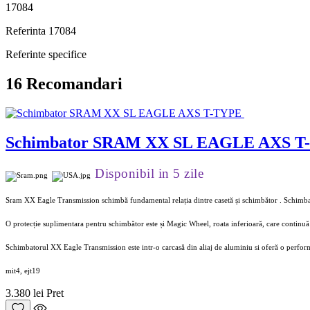
17084
Referinta
17084
Referinte specifice
16 Recomandari
Schimbator SRAM XX SL EAGLE AXS T
Disponibil in 5 zile
Sram XX Eagle Transmission schimbă fundamental relația dintre casetă și schimbător . Schimbatoru
O protecție suplimentara pentru schimbător este și Magic Wheel, roata inferioară, care continuă 
Schimbatorul XX Eagle Transmission este intr-o carcasă din aliaj de aluminiu si oferă o performa
mit4, ejt19
3.380 lei
Pret