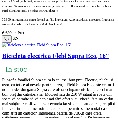
electrică în ediție limitată, roșie și cu un design flacără, care include mascota și emblema
olimpice. Autocolantele realizate manual și materialele reflectorizante speciale fac ca fiecare
cursă să strălucească, onorând spiritul olimpic!
33.000 km transmisie curea de carbon fără întreținere. Adio, murdărie, unsoare și întreținere
constantă și salut, plimbare liniștită și răcoritoare!
6.680 lei
Pret
Bicicleta electrica Flebi Supra Eco, 16"
In stoc
Filosofia familiei Supra acum la cel mai bun pret. Electric, pliabil și
ușor, cu tot ce ai nevoie pentru a reuși. Flebi Supra Eco este cel mai
nou model din gama Supra care oferă echipamente bune la cel mai
bun preț din categoria sa. Motorul său de 250 W situat în roata din
spate vă permite să vă deplasați fără efort și cu viteză. Are un cadru
mai subțire. Se pliaza intr-o secunda iar sistemul sau de tragere, pliat
fiind, sustinut de mici roti retractabile ii permite sa fie mutat ca si
cum ar fi un carucior. Integreaza bateria de 7.8Ah care ofera
suficienta autonomie pentru majoritatea calatoriilor. Se incarca prin