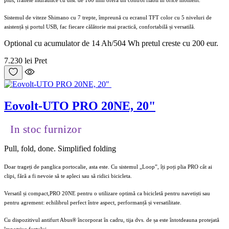
Sistemul de viteze Shimano cu 7 trepte, împreună cu ecranul TFT color cu 5 niveluri de
asistență și portul USB, fac fiecare călătorie mai practică, confortabilă și versatilă.
Optional cu acumulator de 14 Ah/504 Wh pretul creste cu 200 eur.
7.230 lei
Pret
Eovolt-UTO PRO 20NE, 20"
In stoc furnizor
Pull, fold, done. Simplified folding
Doar trageți de panglica portocalie, asta este. Cu sistemul „Loop”, îți poți plia PRO cât ai
clipi, fără a fi nevoie să te apleci sau să ridici bicicleta.
Versatil și compact,PRO 20NE pentru o utilizare optimă ca bicicletă pentru navetiști sau
pentru agrement: echilibrul perfect între aspect, performanță și versatilitate.
Cu dispozitivul antifurt Abus® încorporat în cadru, tija dvs. de șa este întotdeauna protejată
împotriva furtului