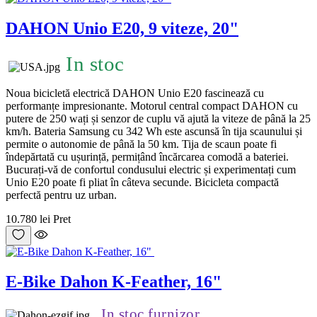
DAHON Unio E20, 9 viteze, 20"
In stoc
Noua bicicletă electrică DAHON Unio E20 fascinează cu
performanțe impresionante. Motorul central compact DAHON cu
putere de 250 wați și senzor de cuplu vă ajută la viteze de până la 25
km/h. Bateria Samsung cu 342 Wh este ascunsă în tija scaunului și
permite o autonomie de până la 50 km. Tija de scaun poate fi
îndepărtată cu ușurință, permițând încărcarea comodă a bateriei.
Bucurați-vă de confortul condusului electric și experimentați cum
Unio E20 poate fi pliat în câteva secunde. Bicicleta compactă
perfectă pentru uz urban.
10.780 lei
Pret
E-Bike Dahon K-Feather, 16"
In stoc furnizor