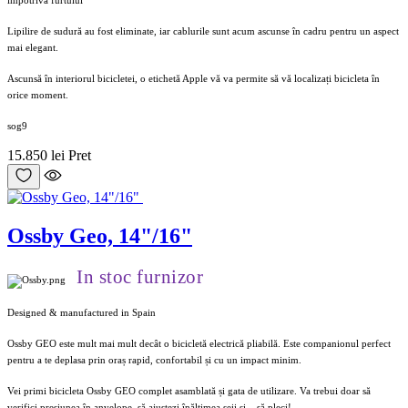
Lipilire de sudură au fost eliminate, iar cablurile sunt acum ascunse în cadru pentru un aspect
mai elegant.
Ascunsă în interiorul bicicletei, o etichetă Apple vă va permite să vă localizați bicicleta în
orice moment.
sog9
15.850 lei
Pret
Ossby Geo, 14"/16"
In stoc furnizor
Designed & manufactured in Spain
Ossby GEO este mult mai mult decât o bicicletă electrică pliabilă. Este companionul perfect
pentru a te deplasa prin oraș rapid, confortabil și cu un impact minim.
Vei primi bicicleta Ossby GEO complet asamblată și gata de utilizare. Va trebui doar să
verifici presiunea în anvelope, să ajustezi înălțimea șeii și... să pleci!