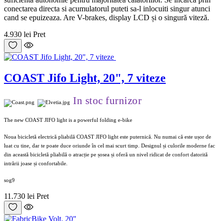
conectarea directa si acumulatorul puteti sa-l inlocuiti singur atunci
cand se epuizeaza. Are V-brakes, display LCD și o singură viteză.
4.930 lei
Pret
COAST Jifo Light, 20", 7 viteze
In stoc furnizor
The new COAST JIFO light is a powerful folding e-bike
Noua bicicletă electrică pliabilă COAST JIFO light este puternică. Nu numai că este ușor de
luat cu tine, dar te poate duce oriunde în cel mai scurt timp. Designul și culorile moderne fac
din această bicicletă pliabilă o atracție pe șosea și oferă un nivel ridicat de confort datorită
intrării joase și confortabile.
sog9
11.730 lei
Pret