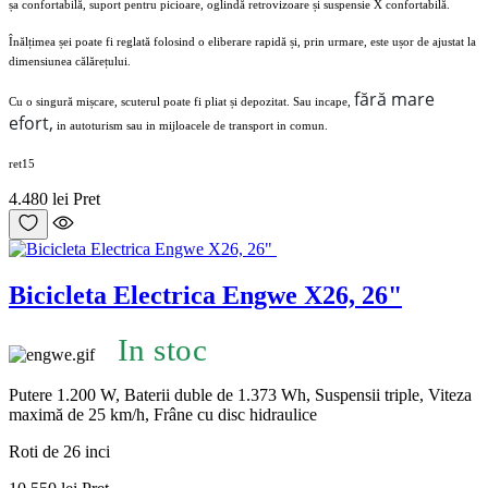
șa confortabilă, suport pentru picioare, oglindă retrovizoare și suspensie X confortabilă.
Înălțimea șei poate fi reglată folosind o eliberare rapidă și, prin urmare, este ușor de ajustat la
dimensiunea călărețului.
fără mare
Cu o singură mișcare, scuterul poate fi pliat și depozitat. Sau incape,
efort,
in autoturism sau in mijloacele de transport in comun.
ret15
4.480 lei
Pret
Bicicleta Electrica Engwe X26, 26"
In stoc
Putere 1.200 W, Baterii duble de 1.373 Wh, Suspensii triple, Viteza
maximă de 25 km/h, Frâne cu disc hidraulice
Roti de 26 inci