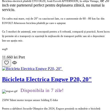
de 20
Bicicleta electrică pliabilă UTO OG20, fostă Eovolt AFTERNOON, în ediția Vintage,
inch este partenerul perfect pentru deplasarea zilnică, nu numai la
serviciu.
Un cadru mai mare, roți de 20" cu cauciucuri late, cu o autonomie de 60 - 80 km fac din
EOVOLT Afternoon bicicleta pliabilă pe care o așteptai.
Cu 5 moduri de asistență, este concepută pentru a fi robustă, compactă și practică. Acest lucru
îți permite să o transporți cu ușurință în mijloacele de transport public sau să o depozitezi
într-un spațiu mic.
sog9
11.660 lei
Pret
Bicicleta Electrica Engwe P20, 20"
Disponibila in 7 zile!
250W Silent motor torque sensor folding E-bike
Pentru a sărbători Jocurile Olimpice din 2024, Engwe prezintă cu mândrie o bicicletă