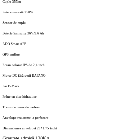
Cuplu 35Nm
Putere marcată 250W
Senzor de cuplu
Baterie Samsung 36V/9.6 Ah
ADO Smart APP
GPS antifurt
Ecran colorat IPS de 2,4 inchi
Motor DC fără perii BAFANG
Far E-Mark
Frâne cu disc hidraulice
Transmie curea de carbon
Anvelope rezistente la perforare
Dimensiunea anvelopei 20*1,75 inchi
Greutate admisă 120Kg