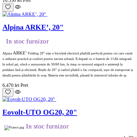
10.550 lei
Pret
Alpina ARKE’, 20"
In stoc furnizor
ARKE’
Alpina
Folding 20” este o bicicletă electrică pliabilă perfectă pentru cei care caută
o utilizare practică și confort pentru naveta urbană. Echipată cu o baterie de 11Ah integrată
în tubul șai, oferă o autonomie de 50/60 km, în timp ce motorul asigură o asistență la
pedalare lină și eficientă. Roțile de 20” și cadrul pliabil o fac compactă, ușor de transportat și
ideală pentru plimbările în oraș. Bateria este invizibilă, plasată în interiorul tubului de șa.
6.470 lei
Pret
Eovolt-UTO OG20, 20"
In stoc furnizor