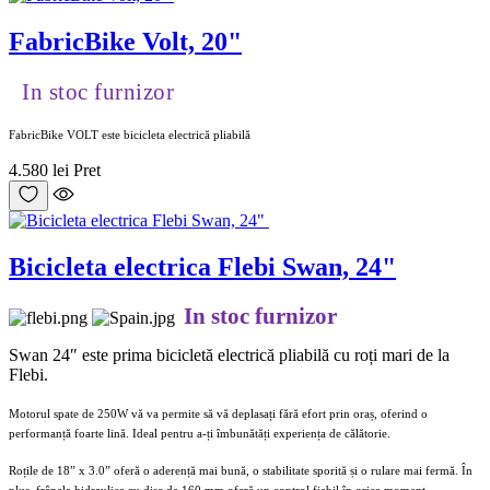
FabricBike Volt, 20"
In stoc furnizor
FabricBike VOLT este bicicleta electrică pliabilă
4.580 lei
Pret
Bicicleta electrica Flebi Swan, 24"
In stoc furnizor
Swan 24″ este prima bicicletă electrică pliabilă cu roți mari de la
Flebi.
Motorul spate de 250W vă va permite să vă deplasați fără efort prin oraș, oferind o
performanță foarte lină. Ideal pentru a-ți îmbunătăți experiența de călătorie.
Roțile de 18” x 3.0” oferă o aderență mai bună, o stabilitate sporită și o rulare mai fermă. În
plus, frânele hidraulice cu disc de 160 mm oferă un control fiabil în orice moment.