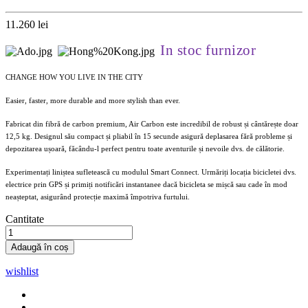
11.260 lei
In stoc furnizor
CHANGE HOW YOU LIVE IN THE CITY
Easier, faster, more durable and more stylish than ever.
Fabricat din fibră de carbon premium, Air Carbon este incredibil de robust și cântărește doar
12,5 kg. Designul său compact și pliabil în 15 secunde asigură deplasarea fără probleme și
depozitarea ușoară, făcându-l perfect pentru toate aventurile și nevoile dvs. de călătorie.
Experimentați liniștea sufletească cu modulul Smart Connect. Urmăriți locația bicicletei dvs.
electrice prin GPS și primiți notificări instantanee dacă bicicleta se mișcă sau cade în mod
neașteptat, asigurând protecție maximă împotriva furtului.
Cantitate
Adaugă în coș
wishlist