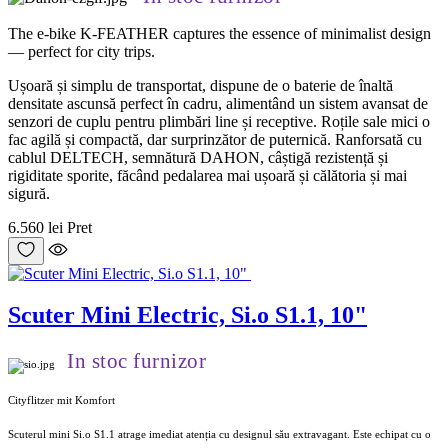
The e-bike K-FEATHER captures the essence of minimalist design
— perfect for city trips.
Ușoară și simplu de transportat, dispune de o baterie de înaltă
densitate ascunsă perfect în cadru, alimentând un sistem avansat de
senzori de cuplu pentru plimbări line și receptive. Roțile sale mici o
fac agilă și compactă, dar surprinzător de puternică. Ranforsată cu
cablul DELTECH, semnătură DAHON, câștigă rezistență și
rigiditate sporite, făcând pedalarea mai ușoară și călătoria și mai
sigură.
6.560 lei
Pret
Scuter Mini Electric, Si.o S1.1, 10"
In stoc furnizor
Cityflitzer mit Komfort
Scuterul mini Si.o S1.1 atrage imediat atenția cu designul său extravagant. Este echipat cu o