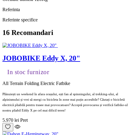
Referinta
Referinte specifice
16 Recomandari
JOBOBIKE Eddy X, 20"
In stoc furnizor
All Terrain Folding Electric Fatbike
Plănuiești un weekend în afara orașului, ești fan al spinningului, al trekking-ului, al
alpinismului și vrei să mergi cu bicicleta în zone mai puțin accesibile? Căutați o bicicletă
electrică pliabilă pentru trasee mai provocatoare? Acceptă provocarea și verifică fatbike-ul
nostru pliabil Eddy X pe cel mai dificil teren!
5.970 lei
Pret