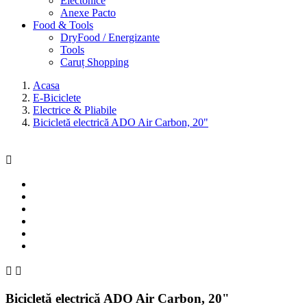
Electonice
Anexe Pacto
Food & Tools
DryFood / Energizante
Tools
Caruț Shopping
Acasa
E-Biciclete
Electrice & Pliabile
Bicicletă electrică ADO Air Carbon, 20"



Bicicletă electrică ADO Air Carbon, 20"