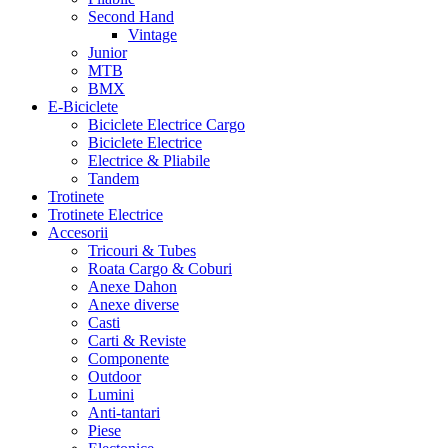
Second Hand
Vintage
Junior
MTB
BMX
E-Biciclete
Biciclete Electrice Cargo
Biciclete Electrice
Electrice & Pliabile
Tandem
Trotinete
Trotinete Electrice
Accesorii
Tricouri & Tubes
Roata Cargo & Coburi
Anexe Dahon
Anexe diverse
Casti
Carti & Reviste
Componente
Outdoor
Lumini
Anti-tantari
Piese