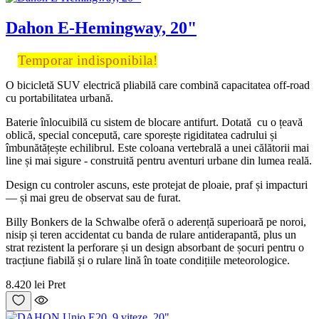
Dahon E-Hemingway, 20"
Temporar indisponibila!
O bicicletă SUV electrică pliabilă care combină capacitatea off-road
cu portabilitatea urbană.
Baterie înlocuibilă cu sistem de blocare antifurt. Dotată cu o țeavă
oblică, special concepută, care sporește rigiditatea cadrului și
îmbunătățește echilibrul. Este coloana vertebrală a unei călătorii mai
line și mai sigure - construită pentru aventuri urbane din lumea reală.
Design cu controler ascuns, este protejat de ploaie, praf și impacturi
— și mai greu de observat sau de furat.
Billy Bonkers de la Schwalbe oferă o aderență superioară pe noroi,
nisip și teren accidentat cu banda de rulare antiderapantă, plus un
strat rezistent la perforare și un design absorbant de șocuri pentru o
tracțiune fiabilă și o rulare lină în toate condițiile meteorologice.
8.420 lei
Pret