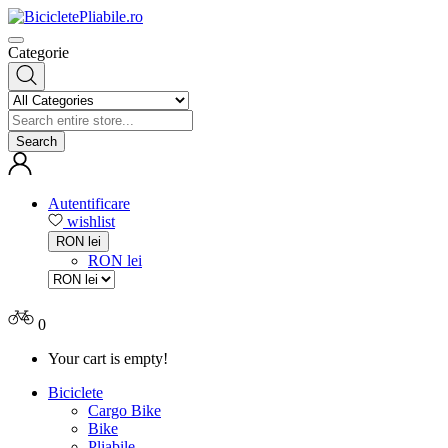
Categorie
Search
Autentificare
wishlist
RON lei
RON lei
0
Your cart is empty!
Biciclete
Cargo Bike
Bike
Pliabile