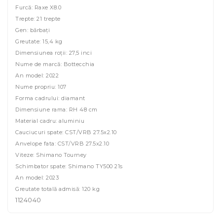
Furcă: Raxe X8.0
Trepte: 21 trepte
Gen: bărbați
Greutate: 15,4 kg
Dimensiunea roții: 27,5 inci
Nume de marcă: Bottecchia
An model: 2022
Nume propriu: 107
Forma cadrului: diamant
Dimensiune rama: RH 48 cm
Material cadru: aluminiu
Cauciucuri spate: CST/VRB 27.5x2.10
Anvelope fata: CST/VRB 27.5x2.10
Viteze: Shimano Tourney
Schimbator spate: Shimano TY500 21s
An model: 2023
Greutate totală admisă: 120 kg
1124040