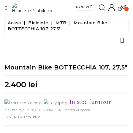
CATEGORIE
0
Acasa
Biciclete
MTB
Mountain Bike
Biciclete
BOTTECCHIA 107, 27,5"

E-
Biciclete
Trotinete
Mountain Bike BOTTECCHIA 107, 27,5"
Trotinete
Electrice
2.400 lei
Accesorii
In stoc furnizor
Mountain bike BOTTECCHIA "107" men's 21-speed
Food
27.5", RH 48 cm, blue
&
Tools