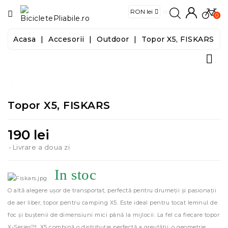
CATEGORIE
0
Acasa
Accesorii
Outdoor
Topor X5, FISKARS
Biciclete

E-
Biciclete
Topor X5, FISKARS
Trotinete
Trotinete
190 lei
Electrice
Livrare a doua zi
Accesorii
In stoc
O altă alegere ușor de transportat, perfectă pentru drumeții și pasionații
Food
de aer liber, topor pentru camping X5. Este ideal pentru tocat lemnul de
&
Tools
foc și buștenii de dimensiuni mici până la mijlocii. La fel ca fiecare topor
X-Series™, X5 combină o distribuție perfectă a greutății, o geometrie