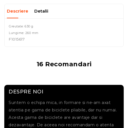
Descriere
Detalii
Greutate: 630 g
Lungime: 260 mm
F1015617
16 Recomandari
DESPRE NOI
Suntem o echipa mica, in formare si ne-am axat
atentia pe gama de biciclete pliabile, dar nu numai.
Acesta gama de biciclete are avantaje dar si
dezavantaje. De aceea noi recomandam o atenta