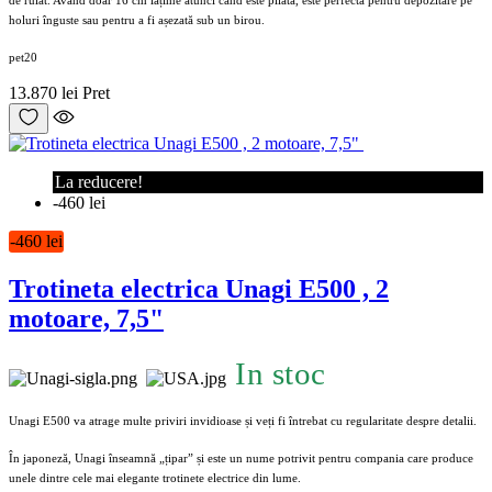
de rulat. Având doar 16 cm lățime atunci când este pliată, este perfectă pentru depozitare pe
holuri înguste sau pentru a fi așezată sub un birou.
pet20
13.870 lei
Pret
La reducere!
-460 lei
-460 lei
Trotineta electrica Unagi E500 , 2
motoare, 7,5"
In stoc
Unagi E500 va atrage multe priviri invidioase și veți fi întrebat cu regularitate despre detalii.
În japoneză, Unagi înseamnă „țipar” și este un nume potrivit pentru compania care produce
unele dintre cele mai elegante trotinete electrice din lume.