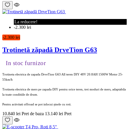
La reducere!
-2.300 lei
-2.300 lei
Trotinetă zăpadă DrveTion G63
In stoc furnizor
Trotineta electrica de zapada DrveTion G63 All teren DIY 48V 20.8AH 1500W Motor 25-
55km/h
Trotineta electrica de mers pe zapada DIY pentru orice teren, trei moduri de mers, adaptabila
la toate conditiile de drum.
Pentru activitati offroad se pot inlocui șinele cu roti.
10.840 lei
Pret de baza
13.140 lei
Pret