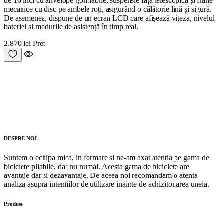
de 16 inci cu anvelope gonflabile, suspensie față telescopică și frâne
mecanice cu disc pe ambele roți, asigurând o călătorie lină și sigură.
De asemenea, dispune de un ecran LCD care afișează viteza, nivelul
bateriei și modurile de asistență în timp real.
2.870 lei
Pret
DESPRE NOI
Suntem o echipa mica, in formare si ne-am axat atentia pe gama de
biciclete pliabile, dar nu numai. Acesta gama de biciclete are
avantaje dar si dezavantaje. De aceea noi recomandam o atenta
analiza asupra intentiilor de utilizare inainte de achizitonarea uneia.
Produse