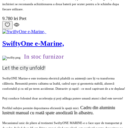
inchirieri se recomanda achizitionarea a doua baterii per scuter pentru a le schimba dupa
fiecare utilizare.
9.780 lei
Pret
SwiftyOne e-Marine,
In stoc furnizor
Let the city unfold!
SwiftyONE Marine-e este trotineta electrică pliabilă cu asistență care îți va transforma
călătoria. Renumită pentru calitatea sa înaltă, cadrul ușor și geometria stabilă, alunecă
confortabil și cu stil pe teren accidentat. Distractiv și rapid - ce mod captivant de a te deplasa!
Poți conduce folosind doar accelerația și poți adăuga putere umană atunci când este nevoie!
Cadru din aluminiu
Profilul subțire permite depozitarea eficientă în spații mici.
lustruit manual cu roată spate anodizată în albastru.
Mecanismul unic de pliere al trotinetei SwiftyONE MARINE-e o face ușor de transportat și