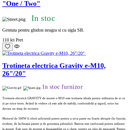
"One / Two"
In stoc
Gentuta pentru ghidon neagra si cu sigla SB.
110 lei
Pret
Trotineta electrica Gravity e-M10,
26"/20"
In stoc furnizor
Trotineta electrică GRAVITY de munte e-M10 este trotineta ideala pentru utilizarea de zi cu
zi pe orice teren. Având în vedere că este atât de stabilă, confortabilă și sigură, orice tur
devine un timp de recreere.
Motorul de 500W îi oferă suficientă putere pentru a urca pante nu foarte abrupte (în funcție,
evident, de înclinația pantei și de greutatea pilotului). Bateria este ranforsată pentru utilizare
la munte. Este ușor de montat și dezasamblat cu o cheie, pentru un plus de siguranță. Pentru