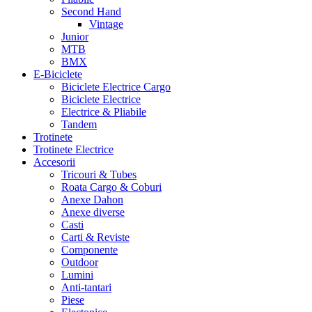
Second Hand
Vintage
Junior
MTB
BMX
E-Biciclete
Biciclete Electrice Cargo
Biciclete Electrice
Electrice & Pliabile
Tandem
Trotinete
Trotinete Electrice
Accesorii
Tricouri & Tubes
Roata Cargo & Coburi
Anexe Dahon
Anexe diverse
Casti
Carti & Reviste
Componente
Outdoor
Lumini
Anti-tantari
Piese