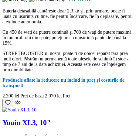
Bateria detașabilă cântărește doar 2,3 kg și, prin urmare, poate fi
luată cu ușurință cu tine, fie pentru încărcare, fie în deplasare, pentru
a extinde autonomia.
Cu 450 de wați de putere continuă și 700 de wați de putere maximă
în motorul roții din spate, puteți urca cu ușurință pante de până la
15%.
STREETBOOSTER-ul nostru poate fi de obicei reparat fără prea
mult efort. Păstrăm în permanență toate piesele de schimb în stoc -
timp de 7 ani de la data achiziției. Aceasta este ceea ce înțelegem
prin durabilitate.
Produsele aflate la reducere nu includ in pre
ț
ș
i costurile de
transport!
2.390 lei
Pret de baza
2.970 lei
Pret
Youin XL3, 10"