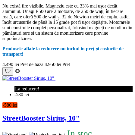
Nu există fire vizibile. Magneziu este cu 33% mai ușor decât
aluminiul. Unagi E500 are 2 motoare, de 250 de wați, în fiecare
roată, care oferă 500 de wați și 32 de Newton metri de cuplu, astfel
încât urcusurile de până la 15 grade pot fi ușor depășite. Motorarele
sunt construite complet personalizat, folosind magneți de neodim din
pământuri rare și un sistem de monitorizare care previne
supraîncălzirea.
Produsele aflate la reducere nu includ in pre
ț
ș
i costurile de
transport!
4.490 lei
Pret de baza
4.950 lei
Pret
La reducere!
-580 lei
-580 lei
StreetBooster Sirius, 10"
In stoc