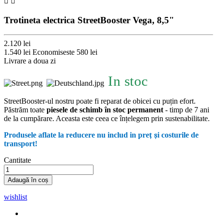


Trotineta electrica StreetBooster Vega, 8,5"
2.120 lei
1.540 lei
Economiseste 580 lei
Livrare a doua zi
In stoc
StreetBooster-ul nostru poate fi reparat de obicei cu puțin efort.
Păstrăm toate
piesele de schimb în stoc permanent
- timp de 7 ani
de la cumpărare. Aceasta este ceea ce înțelegem prin sustenabilitate.
Produsele aflate la reducere nu includ in pre
ț
ș
i costurile de
transport!
Cantitate
Adaugă în coș
wishlist