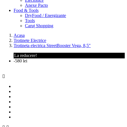
Electonice
Anexe Pacto
Food & Tools
DryFood / Energizante
Tools
Caruț Shopping
Acasa
Trotinete Electrice
Trotineta electrica StreetBooster Vega, 8,5"
La reducere!
-580 lei
