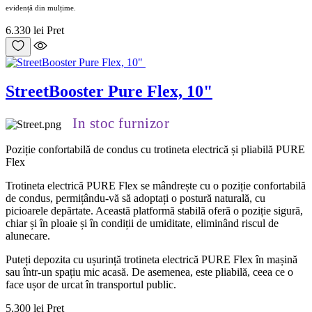
evidență din mulțime.
6.330 lei
Pret
StreetBooster Pure Flex, 10"
In stoc furnizor
Poziție confortabilă de condus cu trotineta electrică și pliabilă PURE
Flex
Trotineta electrică PURE Flex se mândrește cu o poziție confortabilă
de condus, permițându-vă să adoptați o postură naturală, cu
picioarele depărtate. Această platformă stabilă oferă o poziție sigură,
chiar și în ploaie și în condiții de umiditate, eliminând riscul de
alunecare.
Puteți depozita cu ușurință trotineta electrică PURE Flex în mașină
sau într-un spațiu mic acasă. De asemenea, este pliabilă, ceea ce o
face ușor de urcat în transportul public.
5.300 lei
Pret