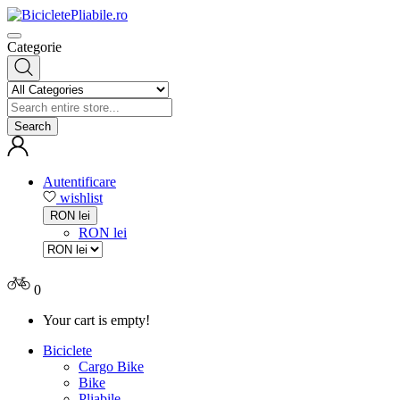
Categorie
Search
Autentificare
wishlist
RON lei
RON lei
0
Your cart is empty!
Biciclete
Cargo Bike
Bike
Pliabile