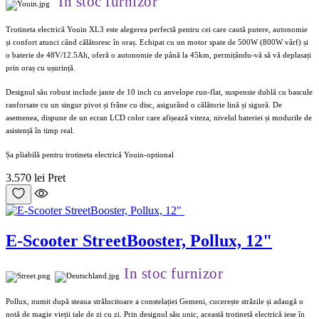
In stoc furnizor
Trotineta electrică Youin XL3 este alegerea perfectă pentru cei care caută putere, autonomie
și confort atunci când călătoresc în oraș. Echipat cu un motor spate de 500W (800W vârf) și
o baterie de 48V/12.5Ah, oferă o autonomie de până la 45km, permițându-vă să vă deplasați
prin oraș cu ușurință.
Designul său robust include jante de 10 inch cu anvelope run-flat, suspensie dublă cu bascule
ranforsate cu un singur pivot și frâne cu disc, asigurând o călătorie lină și sigură. De
asemenea, dispune de un ecran LCD color care afișează viteza, nivelul bateriei și modurile de
asistență în timp real.
Șa pliabilă pentru trotineta electrică Youin-optional
3.570 lei
Pret
E-Scooter StreetBooster, Pollux, 12"
In stoc furnizor
Pollux, numit după steaua strălucitoare a constelației Gemeni, cucerește străzile și adaugă o
notă de magie vieții tale de zi cu zi. Prin designul său unic, această trotinetă electrică iese în