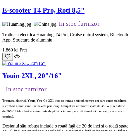
E-scooter T4 Pro, Roti 8,5"
In stoc furnizor
Trotineta electrica Huaming T4 Pro, Cruise ontrol system, Bluetooth
App, Structura de aluminiu.
1.860 lei
Pret
Youin 2XL, 20"/16"
In stoc furnizor
Trotineta electrică Youin You-Go 2XL este opțiunea perfectă pentru cei care caută stabilitate
și confort atunci când fac naveta prin oraș. Echipat cu un motor spate de 350W și o baterie
de 36V/10Ah, oferă o autonomie de până la 40km, permițându-vă să navigați prin oraș cu
ușurință.
Designul său robust include o roată față de 20 de inci și o roată spate