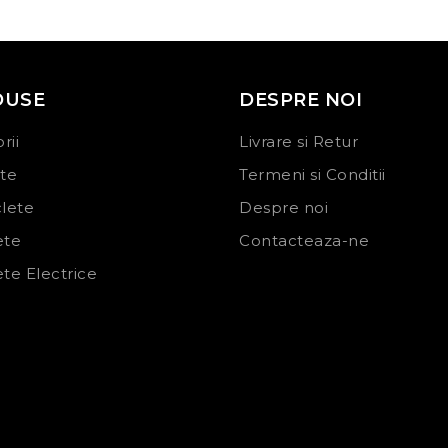
DUSE
DESPRE NOI
rii
Livrare si Retur
ete
Termeni si Conditii
clete
Despre noi
ete
Contacteaza-ne
ete Electrice