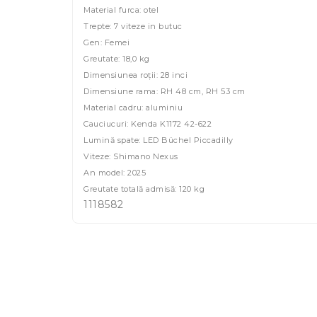
Material furca: otel
Trepte: 7 viteze in butuc
Gen: Femei
Greutate: 18,0 kg
Dimensiunea roții: 28 inci
Dimensiune rama: RH 48 cm, RH 53 cm
Material cadru: aluminiu
Cauciucuri: Kenda K1172 42-622
Lumină spate: LED Büchel Piccadilly
Viteze: Shimano Nexus
An model: 2025
Greutate totală admisă: 120 kg
1118582