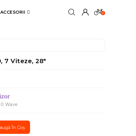
ACCESORII
0
 7 Viteze, 28"
izor
2.0 Wave
augă În Coș