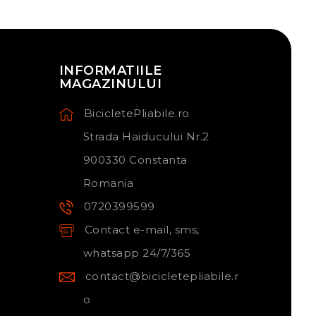
INFORMATIILE
MAGAZINULUI
BicicletePliabile.ro
Strada Haiducului Nr.2
900330 Constanta
Romania
0720399599
Contact e-mail, sms,
whatsapp 24/7/365
contact@bicicletepliabile.r
o