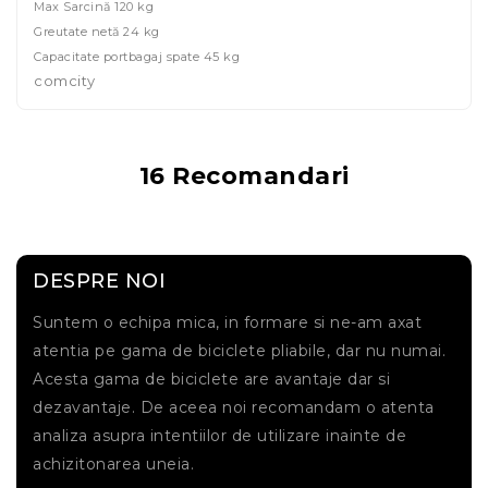
Max Sarcină 120 kg
Greutate netă 24 kg
Capacitate portbagaj spate 45 kg
comcity
16 Recomandari
DESPRE NOI
Suntem o echipa mica, in formare si ne-am axat
atentia pe gama de biciclete pliabile, dar nu numai.
Acesta gama de biciclete are avantaje dar si
dezavantaje. De aceea noi recomandam o atenta
analiza asupra intentiilor de utilizare inainte de
achizitonarea uneia.