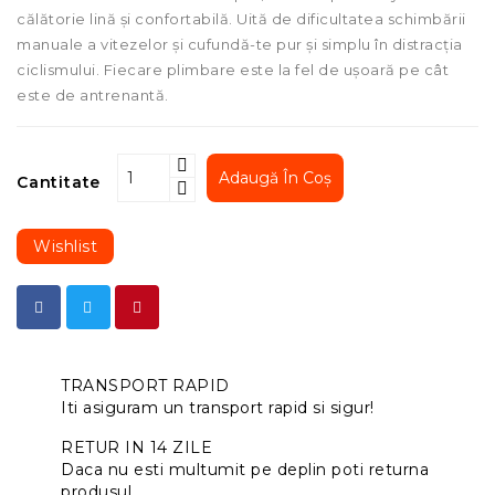
călătorie lină și confortabilă. Uită de dificultatea schimbării
manuale a vitezelor și cufundă-te pur și simplu în distracția
ciclismului. Fiecare plimbare este la fel de ușoară pe cât
este de antrenantă.
Adaugă În Coș
Cantitate
Wishlist
TRANSPORT RAPID
Iti asiguram un transport rapid si sigur!
RETUR IN 14 ZILE
Daca nu esti multumit pe deplin poti returna
produsul.