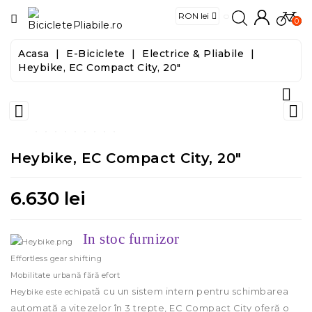
CATEGORIE
0
Acasa
E-Biciclete
Electrice & Pliabile
Biciclete
Heybike, EC Compact City, 20"

E-
Biciclete


Trotinete
Heybike, EC Compact City, 20"
Trotinete
Electrice
6.630 lei
Accesorii
In stoc furnizor
Effortless gear shifting
Food
Mobilitate urbană fără efort
&
ă cu un sistem intern pentru schimbarea
Tools
Heybike este echipat
automată a vitezelor în 3 trepte, EC Compact City oferă o