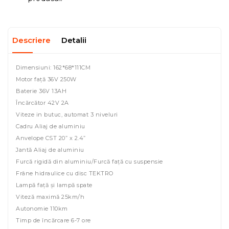
Descriere
Detalii
Dimensiuni: 162*68*111CM
Motor față 36V 250W
Baterie 36V 13AH
Încărcător 42V 2A
Viteze in butuc, automat 3 niveluri
Cadru Aliaj de aluminiu
Anvelope CST 20” x 2.4”
Jantă Aliaj de aluminiu
Furcă rigidă din aluminiu/Furcă față cu suspensie
Frâne hidraulice cu disc TEKTRO
Lampă față și lampă spate
Viteză maximă 25km/h
Autonomie 110km
Timp de încărcare 6-7 ore