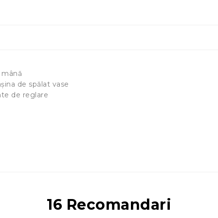
ă mână
așina de spălat vase
tate de reglare
16 Recomandari