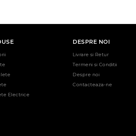
DUSE
DESPRE NOI
rii
Livrare si Retur
ete
Termeni si Conditii
clete
Despre noi
ete
Contacteaza-ne
ete Electrice