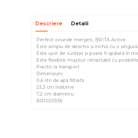
Descriere
Detalii
Perfect oriunde mergeți, BRITA Active:
Este simplu de deschis și închis cu o singur
Este ușor de curățat și poate fi spălată în m
Este flexibilă: muștiuc retractabil cu posibili
Practic la transport
Dimensiuni:
0,6 litri de apă filtrată
23,3 cm înălțime
7,2 cm diametru
BR1020336