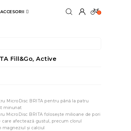
ACCESORII
0
ITA Fill&Go, Active
ltru MicroDisc BRITA pentru până la patru
st minunat
tru MicroDisc BRITA folosește milioane de pori
 care afectează gustul, precum clorul
magneziul și calciul