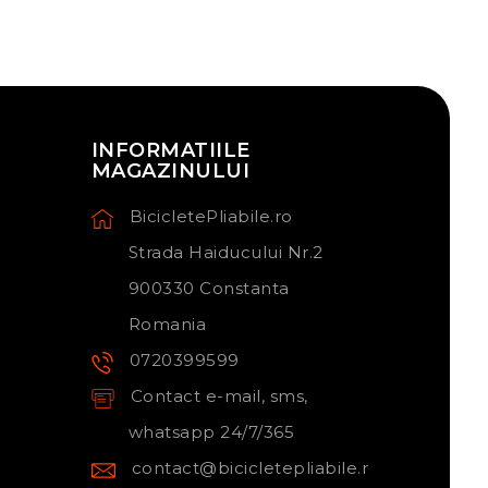
INFORMATIILE
MAGAZINULUI
BicicletePliabile.ro
Strada Haiducului Nr.2
900330 Constanta
Romania
0720399599
Contact e-mail, sms,
whatsapp 24/7/365
contact@bicicletepliabile.r