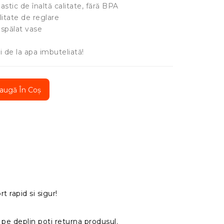
plastic de înaltă calitate, fără BPA
litate de reglare
 spălat vase
i de la apa imbuteliată!
augă În Coș
t rapid si sigur!
pe deplin poti returna produsul.