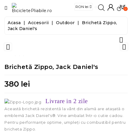
CATEGORIE
0
Acasa
Accesorii
Outdoor
Brichetă Zippo,
Biciclete
Jack Daniel's

E-
Biciclete


Trotinete
Brichetă Zippo, Jack Daniel's
Trotinete
Electrice
380 lei
Accesorii
Livrare in 2 zile
Această brichetă rezistentă la vânt din alamă are atașată o
Food
emblemă Jack Daniel's®. Vine ambalat într-o cutie cadou.
&
Pentru performanțe optime, umpleți cu combustibil pentru
Tools
bricheta Zippo.