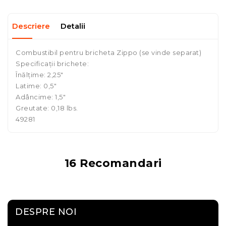
Descriere
Detalii
Combustibil pentru bricheta Zippo (se vinde separat)
Specificații brichete:
Înălțime: 2,25"
Latime: 0,5"
Adâncime: 1,5"
Greutate: 0,18 lbs.
49281
16 Recomandari
DESPRE NOI