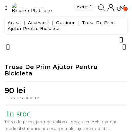
CATEGORIE
0
Acasa
Accesorii
Outdoor
Trusa De Prim
Biciclete
Ajutor Pentru Bicicleta

E-
Biciclete


Trotinete
Trusa De Prim Ajutor Pentru
Bicicleta
Trotinete
Electrice
90 lei
Accesorii
Livrare a doua zi
In stoc
Food
&
Trusa de prim ajutor de calitate, dotata cu echipament
Tools
medical standard necesar primului ajutor imediat si