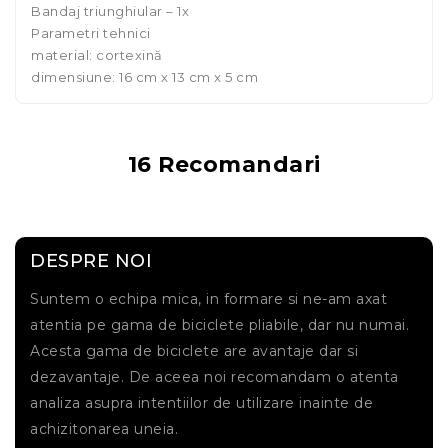
Bandaj triunghiular – 1x
Parametri tehnici
material: cortexină
dimensiune: 16 cm x 13 cm x 5 cm
16 Recomandari
DESPRE NOI
Suntem o echipa mica, in formare si ne-am axat
atentia pe gama de biciclete pliabile, dar nu numai.
Acesta gama de biciclete are avantaje dar si
dezavantaje. De aceea noi recomandam o atenta
analiza asupra intentiilor de utilizare inainte de
achizitonarea uneia.