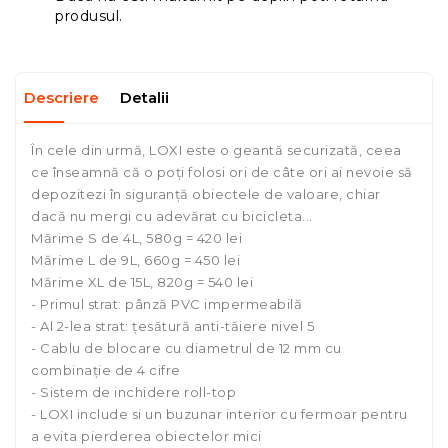
produsul.
Descriere
Detalii
În cele din urmă, LOXI este o geantă securizată, ceea
ce înseamnă că o poți folosi ori de câte ori ai nevoie să
depozitezi în siguranță obiectele de valoare, chiar
dacă nu mergi cu adevărat cu bicicleta...
Mărime S de 4L, 580g = 420 lei
Mărime L de 9L, 660g = 450 lei
Mărime XL de 15L, 820g = 540 lei
- Primul strat: pânză PVC impermeabilă
- Al 2-lea strat: țesătură anti-tăiere nivel 5
- Cablu de blocare cu diametrul de 12 mm cu
combinație de 4 cifre
- Sistem de inchidere roll-top
- LOXI include si un buzunar interior cu fermoar pentru
a evita pierderea obiectelor mici