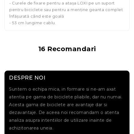
- Curele de fixare pentru a atașa LOXI pe un suport
pentru biciclete sau pentru a menține geanta complet
înfășurată când este goală
- 53 cm lungime cablu.
16 Recomandari
DESPRE NOI
Suntem o echipa mica, in formare si ne-am axat
atentia pe gama de biciclete pliabile, dar nu numai.
Acesta gama de biciclete are avantaje dar si
dezavantaje. De aceea noi recomandam o atenta
analiza asupra intentiilor de utilizare inainte de
achizitonarea uneia.