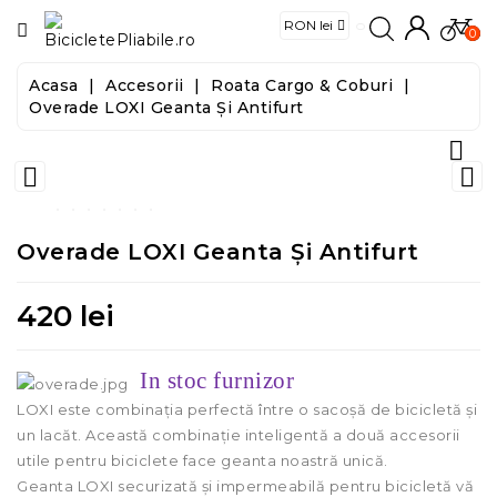
CATEGORIE
0
Acasa
Accesorii
Roata Cargo & Coburi
Biciclete
Overade LOXI Geanta Și Antifurt

E-
Biciclete


Trotinete
Overade LOXI Geanta Și Antifurt
Trotinete
Electrice
420 lei
Accesorii
In stoc furnizor
LOXI este combinația perfectă între o sacoșă de bicicletă și
Food
un lacăt. Această combinație inteligentă a două accesorii
&
utile pentru biciclete face geanta noastră unică.
Tools
Geanta LOXI securizată și impermeabilă pentru bicicletă vă