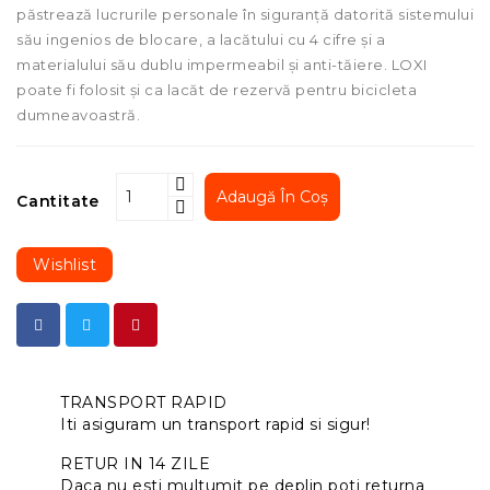
păstrează lucrurile personale în siguranță datorită sistemului
său ingenios de blocare, a lacătului cu 4 cifre și a
materialului său dublu impermeabil și anti-tăiere. LOXI
poate fi folosit și ca lacăt de rezervă pentru bicicleta
dumneavoastră.
Adaugă În Coș
Cantitate
Wishlist
TRANSPORT RAPID
Iti asiguram un transport rapid si sigur!
RETUR IN 14 ZILE
Daca nu esti multumit pe deplin poti returna