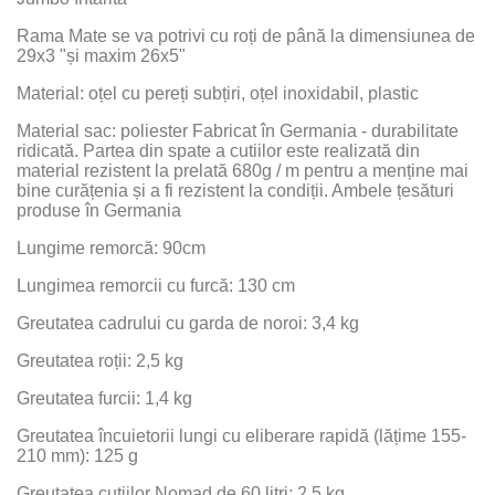
Rama Mate se va potrivi cu roți de până la dimensiunea de
29x3 "și maxim 26x5"
Material: oțel cu pereți subțiri, oțel inoxidabil, plastic
Material sac: poliester Fabricat în Germania - durabilitate
ridicată. Partea din spate a cutiilor este realizată din
material rezistent la prelată 680g / m pentru a menține mai
bine curățenia și a fi rezistent la condiții. Ambele țesături
produse în Germania
Lungime remorcă: 90cm
Lungimea remorcii cu furcă: 130 cm
Greutatea cadrului cu garda de noroi: 3,4 kg
Greutatea roții: 2,5 kg
Greutatea furcii: 1,4 kg
Greutatea încuietorii lungi cu eliberare rapidă (lățime 155-
210 mm): 125 g
Greutatea cutiilor Nomad de 60 litri: 2,5 kg