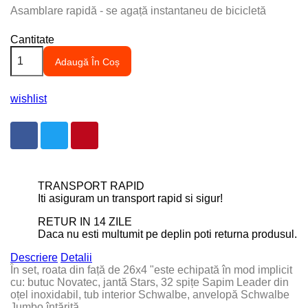
Asamblare rapidă - se agață instantaneu de bicicletă
Cantitate
Adaugă În Coș
wishlist
TRANSPORT RAPID
Iti asiguram un transport rapid si sigur!
RETUR IN 14 ZILE
Daca nu esti multumit pe deplin poti returna produsul.
Descriere
Detalii
În set, roata din față de 26x4 "este echipată în mod implicit
cu: butuc Novatec, jantă Stars, 32 spițe Sapim Leader din
oțel inoxidabil, tub interior Schwalbe, anvelopă Schwalbe
Jumbo întărită