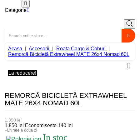
Categorie
Acasa
Accesorii
Roata Cargo & Coburi
Remorcă Bicicletă Extrawheel MATE 26x4 Nomad 60L

La reducere!
REMORCĂ BICICLETĂ EXTRAWHEEL
MATE 26X4 NOMAD 60L
1.990 lei
1.850 lei
Economiseste 140 lei
Livrare a doua zi
In stoc