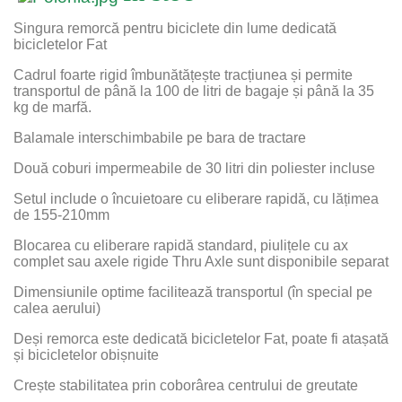
Singura remorcă pentru biciclete din lume dedicată
bicicletelor Fat
Cadrul foarte rigid îmbunătățește tracțiunea și permite
transportul de până la 100 de litri de bagaje și până la 35
kg de marfă.
Balamale interschimbabile pe bara de tractare
Două coburi impermeabile de 30 litri din poliester incluse
Setul include o încuietoare cu eliberare rapidă, cu lățimea
de 155-210mm
Blocarea cu eliberare rapidă standard, piulițele cu ax
complet sau axele rigide Thru Axle sunt disponibile separat
Dimensiunile optime facilitează transportul (în special pe
calea aerului)
Deși remorca este dedicată bicicletelor Fat, poate fi atașată
și bicicletelor obișnuite
Crește stabilitatea prin coborârea centrului de greutate