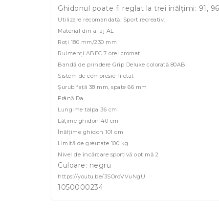
Ghidonul poate fi reglat la trei înălțimi: 91, 9
Utilizare recomandată: Sport recreativ.
Material din aliaj AL
Roți 180 mm/230 mm
Rulmenți ABEC 7 oțel cromat
Bandă de prindere Grip Deluxe colorată 80AB
Sistem de compresie filetat
Șurub față 38 mm, spate 66 mm
Frână Da
Lungime talpa 36 cm
Lățime ghidon 40 cm
Înălțime ghidon 101 cm
Limită de greutate 100 kg
Nivel de încărcare sportivă optimă 2
Culoare: negru
https://youtu.be/3SOroVVuNgU
1050000234