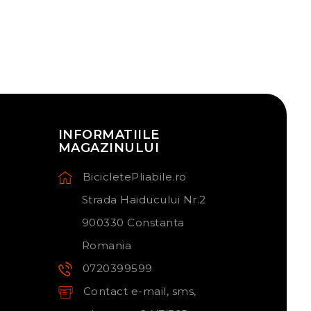
INFORMATIILE
MAGAZINULUI
BicicletePliabile.ro
Strada Haiducului Nr.2
900330 Constanta
Romania
0720399599
Contact e-mail, sms,