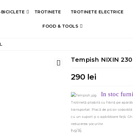
-BICICLETE
TROTINETE
TROTINETE ELECTRICE
FOOD & TOOLS
L
Tempish NIXIN 230

290 lei
In stoc furn
Trotinetă pliabilă cu frână pe apărăt
transportat. Placă de picior coborâtă
cu un suport și o apărătoare față. 
reducerea șocurilor.
hsi16