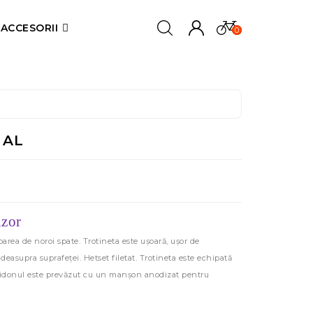
ACCESORII
0
 AL
izor
oarea de noroi spate. Trotineta este ușoară, ușor de
 deasupra suprafeței. Hetset filetat. Trotineta este echipată
Ghidonul este prevăzut cu un manșon anodizat pentru