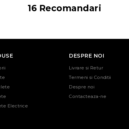
16 Recomandari
DUSE
DESPRE NOI
rii
Livrare si Retur
ete
Termeni si Conditii
clete
Despre noi
ete
Contacteaza-ne
ete Electrice