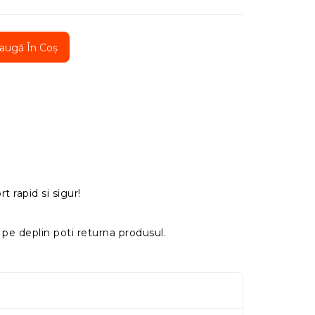
augă În Coș
t rapid si sigur!
pe deplin poti returna produsul.