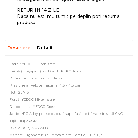
RETUR IN 14 ZILE
Daca nu esti multumit pe deplin poti returna
produsul.
Descriere
Detalii
Cadru: YEDOO Hi-ten steel
Frână (față/spate): 2x Disc TEKTRO Aries
Orificii pentru suport sticle: 2x
Presiune anvelope maxima: 4,6 / 4,5 bar
Roți: 20"/16"
Furcă: YEDOO Hi-ten steel
Ghidon: aliaj YEDOO Cross
Jante: HJC Alloy perete dublu / suprafață de frânare frezată CNC
Tijă: aliaj ZOOM
Butuci: aliaj NOVATEC
Mânere: Ergonomic (cu blocare anti-rotație) : 11 / 10,7