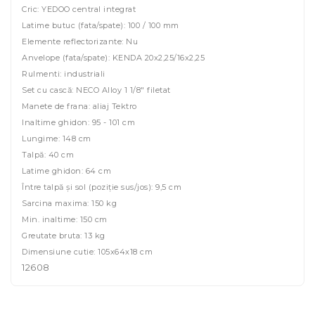
Cric: YEDOO central integrat
Latime butuc (fata/spate): 100 / 100 mm
Elemente reflectorizante: Nu
Anvelope (fata/spate): KENDA 20x2,25/16x2,25
Rulmenti: industriali
Set cu cască: NECO Alloy 1 1/8" filetat
Manete de frana: aliaj Tektro
Inaltime ghidon: 95 - 101 cm
Lungime: 148 cm
Talpă: 40 cm
Latime ghidon: 64 cm
Între talpă și sol (poziție sus/jos): 9,5 cm
Sarcina maxima: 150 kg
Min. inaltime: 150 cm
Greutate bruta: 13 kg
Dimensiune cutie: 105x64x18 cm
12608