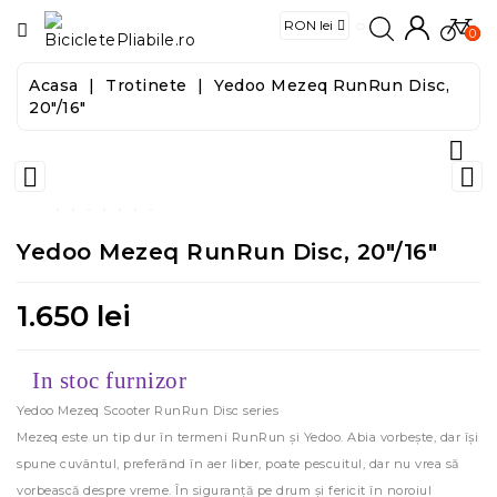
CATEGORIE
0
Acasa
Trotinete
Yedoo Mezeq RunRun Disc,
Biciclete
20"/16"

E-
Biciclete


Trotinete
Yedoo Mezeq RunRun Disc, 20"/16"
Trotinete
Electrice
1.650 lei
Accesorii
In stoc furnizor
Yedoo Mezeq Scooter RunRun Disc series
Food
Mezeq este un tip dur în termeni RunRun și Yedoo. Abia vorbește, dar își
&
Tools
spune cuvântul, preferând în aer liber, poate pescuitul, dar nu vrea să
vorbească despre vreme. În siguranță pe drum și fericit în noroiul