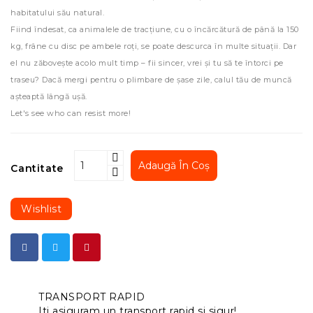
habitatului său natural.
Fiind îndesat, ca animalele de tracțiune, cu o încărcătură de până la 150
kg, frâne cu disc pe ambele roți, se poate descurca în multe situații. Dar
el nu zăbovește acolo mult timp – fii sincer, vrei și tu să te întorci pe
traseu? Dacă mergi pentru o plimbare de șase zile, calul tău de muncă
așteaptă lângă uşă.
Let's see who can resist more!
Adaugă În Coș
Cantitate
Wishlist
TRANSPORT RAPID
Iti asiguram un transport rapid si sigur!