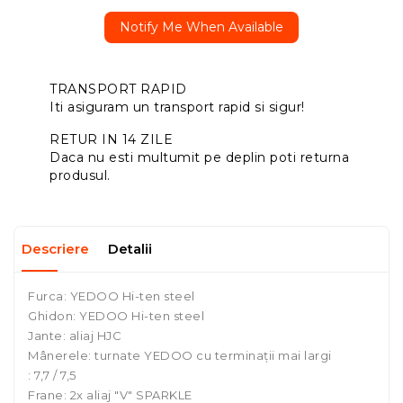
Notify Me When Available
TRANSPORT RAPID
Iti asiguram un transport rapid si sigur!
RETUR IN 14 ZILE
Daca nu esti multumit pe deplin poti returna
produsul.
Descriere
Detalii
Furca: YEDOO Hi-ten steel
Ghidon: YEDOO Hi-ten steel
Jante: aliaj HJC
Mânerele: turnate YEDOO cu terminații mai largi
: 7,7 / 7,5
Frane: 2x aliaj "V" SPARKLE