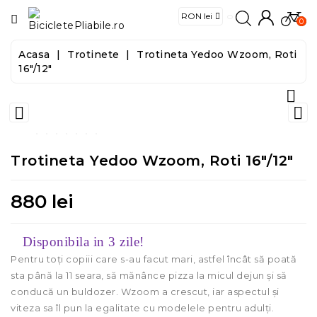
CATEGORIE
0
Acasa
Trotinete
Trotineta Yedoo Wzoom, Roti
Biciclete
16"/12"

E-
Biciclete


Trotinete
Trotineta Yedoo Wzoom, Roti 16"/12"
Trotinete
Electrice
880 lei
Accesorii
Disponibila in 3 zile!
Pentru toți copiii care s-au facut mari, astfel încât să poată
Food
sta până la 11 seara, să mănânce pizza la micul dejun și să
&
conducă un buldozer. Wzoom a crescut, iar aspectul și
Tools
viteza sa îl pun la egalitate cu modelele pentru adulți.