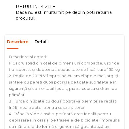
RETUR IN 14 ZILE
Daca nu esti multumit pe deplin poti returna
produsul.
Descriere
Detalii
Descriere si dotari:
1. Cadru solid din oțel de dimensiuni compacte, ușor de
transportat și depozitat; capacitate de încărcare 150 kg
2. Roțile de 20 "/16" împreună cu anvelopele mai largi și
jantele cu pereți dubli pot rula pe toate suprafețele în
siguranță și confortabil (asfalt, piatra cubica și drum de
pământ)
3. Furca din spate cu două poziții vă permite să reglați
înălțimea treptei pentru șosea și teren
4. Frâna în V de clasă superioară este ideală pentru
deplasarea în oraș și pe traseele de biciclete, împreună
cu mânerele de formă ergonomică garantează un