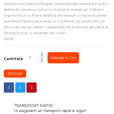
două poziții, suport integrat, anvelope de calitate pe jante
duble din aluminiu, butuci cu rulmenți industriali, mânere
ergonomice cu fixare dublă și dimensiuni compacte peste
standard. Pentru persoane cu o înălțime de peste 150 cm
fără restricții de vârstă. Capacitate de încărcare de până la
150 kg! În plus, o varietate de culori.
12609
Adaugă În Coș
Cantitate
Wishlist
TRANSPORT RAPID
Iti asiguram un transport rapid si sigur!