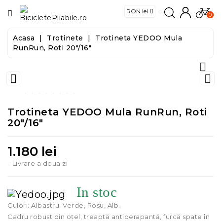
CATEGORIE
0
Acasa
Trotinete
Trotineta YEDOO Mula
Biciclete
RunRun, Roti 20"/16"

E-
Biciclete


Trotinete
Trotineta YEDOO Mula RunRun, Roti
20"/16"
Trotinete
Electrice
1.180 lei
Accesorii
Livrare a doua zi
Food
In stoc
&
Culori: Albastru, Verde, Rosu, Alb.
Tools
Cadru robust din oțel, treaptă antiderapantă, furcă spate în