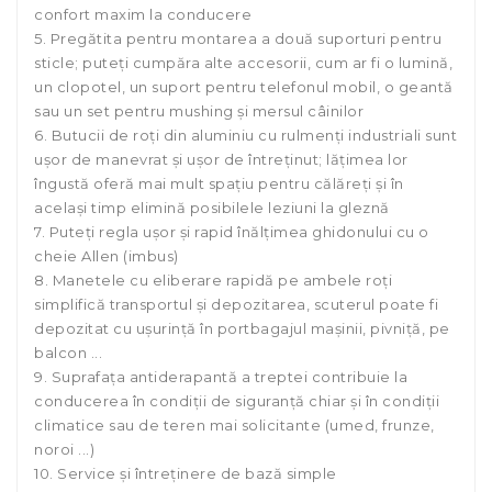
confort maxim la conducere
5. Pregătita pentru montarea a două suporturi pentru
sticle; puteți cumpăra alte accesorii, cum ar fi o lumină,
un clopotel, un suport pentru telefonul mobil, o geantă
sau un set pentru mushing și mersul câinilor
6. Butucii de roți din aluminiu cu rulmenți industriali sunt
ușor de manevrat și ușor de întreținut; lățimea lor
îngustă oferă mai mult spațiu pentru călăreți și în
același timp elimină posibilele leziuni la gleznă
7. Puteți regla ușor și rapid înălțimea ghidonului cu o
cheie Allen (imbus)
8. Manetele cu eliberare rapidă pe ambele roți
simplifică transportul și depozitarea, scuterul poate fi
depozitat cu ușurință în portbagajul mașinii, pivniță, pe
balcon ...
9. Suprafața antiderapantă a treptei contribuie la
conducerea în condiții de siguranță chiar și în condiții
climatice sau de teren mai solicitante (umed, frunze,
noroi ...)
10. Service și întreținere de bază simple