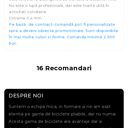
Nu este o lupă profesională, dar este foarte utilă în
activitati cotidiene.
Grosime 0,4 mm.
Pe bază de contract-comandă pot fi personalizate
spre a deveni obiecte promotionale. Sunt disponibile
în mai multe culori si forme. Comanda minim
ă
2.500
buc.
16 Recomandari
DESPRE NOI
Suntem o echipa mica, in formare si ne-am axat
atentia pe gama de biciclete pliabile, dar nu numai.
Acesta gama de biciclete are avantaje dar si