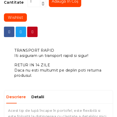
Adaugă În Coș
Cantitate
Wishlist
TRANSPORT RAPID
Iti asiguram un transport rapid si sigur!
RETUR IN 14 ZILE
Daca nu esti multumit pe deplin poti returna
produsul.
Descriere
Detalii
Acest tip de lupă încape în portofel, este flexibilă si
este folosită la distingerea cu claritate a detaliilor mici.