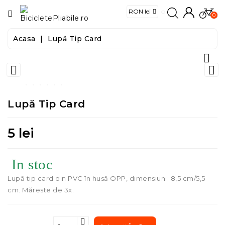
CATEGORIE
0
Acasa
Lupă Tip Card
Biciclete

E-


Biciclete
Lupă Tip Card
Trotinete
Trotinete
5 lei
Electrice
In stoc
Accesorii
Lupă tip card din PVC în husă OPP, dimensiuni: 8,5 cm/5,5
cm. Măreste de 3x.
Food
&
Tools